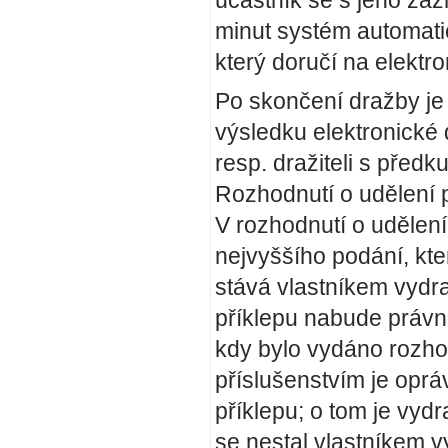
účastník se s jeho z
minut systém automati
který doručí na elektr
Po skončení dražby je 
výsledku elektronické d
resp. dražiteli s před
Rozhodnutí o udělení p
V rozhodnutí o udělení 
nejvyššího podání, kte
stává vlastníkem vydra
příklepu nabude právní
kdy bylo vydáno rozhod
příslušenstvím je opr
příklepu; o tom je vydr
se nestal vlastníkem v