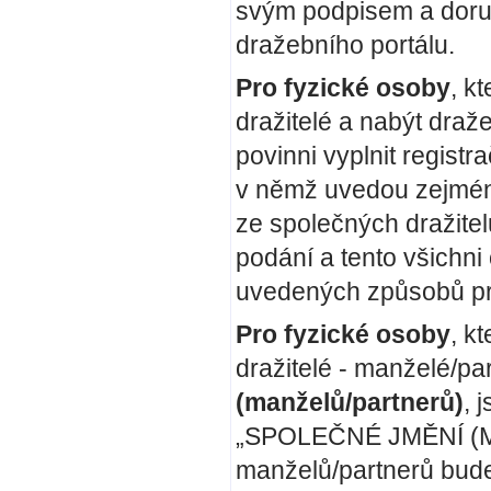
svým podpisem a doruč
dražebního portálu.
Pro fyzické osoby
, k
dražitelé a nabýt dra
povinni vyplnit regi
v němž uvedou zejména
ze společných dražitel
podání a tento všichni 
uvedených způsobů pro
Pro fyzické osoby
, k
dražitelé - manželé/pa
(manželů/partnerů)
, 
„SPOLEČNÉ JMĚNÍ (M
manželů/partnerů bude