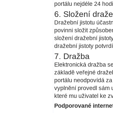
portálu nejdéle 24 hod
6. Složení dražeb
Dražební jistotu účastní
povinni složit způsob
složení dražební jisto
dražební jistoty potvrd
7. Dražba
Elektronická dražba se
základě veřejné draže
portálu neodpovídá za 
vyplnění provedl sám 
které mu uživatel ke zv
Podporované internet