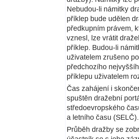
Nebudou-li námitky dr
příklep bude udělen draž
předkupním právem, kte
vznesl, lze vrátit draž
příklep. Budou-li námi
uživatelem zrušeno po
předchozího nejvyššího
příklepu uživatelem ro
Čas zahájení i skončen
spuštěn dražební port
středoevropského čas
a letního času (SELČ).
Průběh dražby se zobra