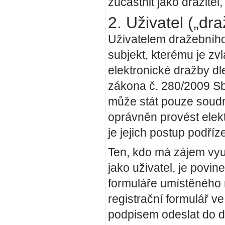
zúčastnit jako dražitel
2. Uživatel („dr
Uživatelem dražebního
subjekt, kterému je z
elektronické dražby dl
zákona č. 280/2009 Sb
může stát pouze soudní 
oprávněn provést elek
je jejich postup podř
Ten, kdo má zájem vyu
jako uživatel, je povin
formuláře umístěného
registrační formulář v
podpisem odeslat do d