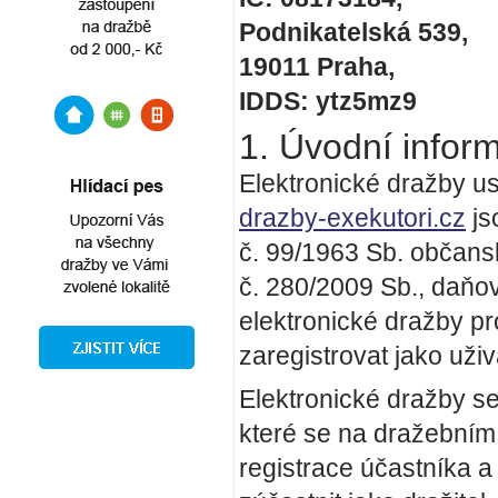
Podnikatelská 539,
19011 Praha,
IDDS: ytz5mz9
1. Úvodní infor
Elektronické dražby u
drazby-exekutori.cz
js
č. 99/1963 Sb. občansk
č. 280/2009 Sb., daňový
elektronické dražby p
zaregistrovat jako uživ
Elektronické dražby s
které se na dražebním
registrace účastníka 