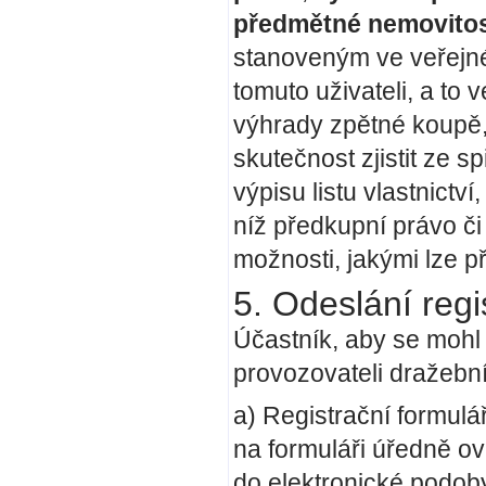
předmětné nemovitos
stanoveným ve veřejné
tomuto uživateli, a to
výhrady zpětné koupě, č
skutečnost zjistit ze 
výpisu listu vlastnictv
níž předkupní právo či
možnosti, jakými lze 
5. Odeslání regi
Účastník, aby se mohl 
provozovateli dražební
a) Registrační formulá
na formuláři úředně ov
do elektronické podob