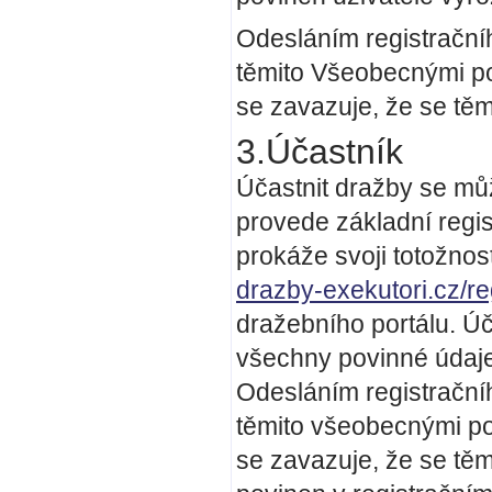
Odesláním registrační
těmito Všeobecnými po
se zavazuje, že se tě
3.Účastník
Účastnit dražby se mů
provede základní regi
prokáže svoji totožno
drazby-exekutori.cz/re
dražebního portálu. Úča
všechny povinné údaje
Odesláním registračníh
těmito všeobecnými po
se zavazuje, že se tě