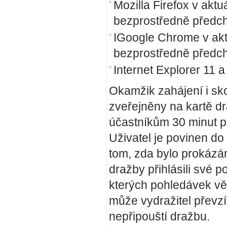
Mozilla Firefox v aktuá
bezprostředně předch
IGoogle Chrome v aktuá
bezprostředně předch
Internet Explorer 11 a
Okamžik zahájení i sko
zveřejněny na kartě dr
účastníkům 30 minut p
Uživatel je povinen do
tom, zda bylo prokázán
dražby přihlásili své p
kterých pohledávek věř
může vydražitel převzí
nepřipouští dražbu.