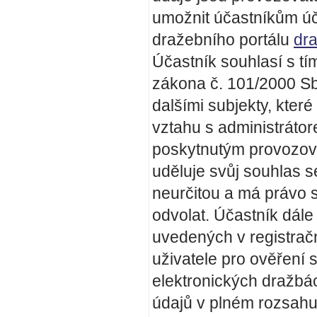
umožnit účastníkům úč
dražebního portálu
dra
Účastník souhlasí s tí
zákona č. 101/2000 Sb
dalšími subjekty, kter
vztahu s administráto
poskytnutým provozovat
uděluje svůj souhlas 
neurčitou a má právo 
odvolat. Účastník dále
uvedených v registračn
uživatele pro ověření 
elektronických dražbá
údajů v plném rozsahu 