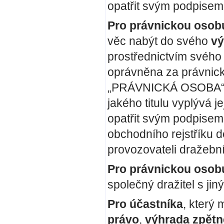
opatřit svým podpisem 
Pro právnickou osob
věc nabýt do svého
vý
prostřednictvím svého 
oprávněna za právnick
„PRÁVNICKÁ OSOBA“, v
jakého titulu vyplývá 
opatřit svým podpisem
obchodního rejstříku 
provozovateli dražební
Pro právnickou osob
společný dražitel s ji
Pro účastníka
, který
právo
,
výhrada zpětn