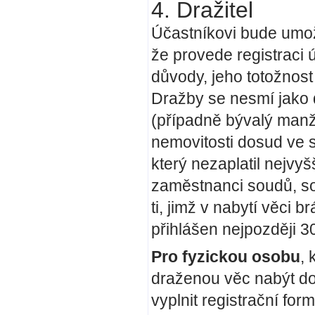
4. Dražitel
Účastníkovi bude umožn
že provede registraci
důvody, jeho totožnost
Dražby se nesmí jako d
(případně bývalý manž
nemovitosti dosud ve s
který nezaplatil nejvyš
zaměstnanci soudů, so
ti, jimž v nabytí věci b
přihlášen nejpozději 3
Pro fyzickou osobu
, 
draženou věc nabýt d
vyplnit registrační fo