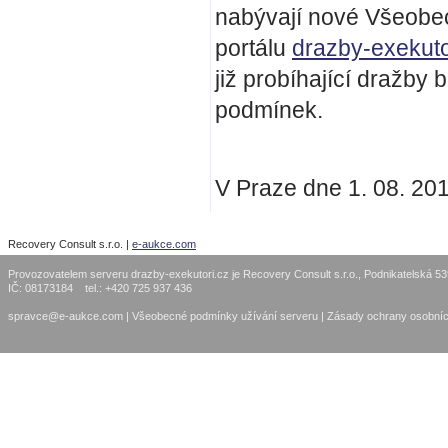
nabývají nové Všeobe
portálu
drazby-exekuto
již probíhající dražb
podmínek.
V Praze dne 1. 08. 201
Recovery Consult s.r.o. |
e-aukce.com
Provozovatelem serveru drazby-exekutori.cz je Recovery Consult s.r.o., Podnikatelská 5
IČ: 08173184 tel.: +420 725 937 436
spravce@e-aukce.com
|
Všeobecné podmínky užívání serveru
|
Zásady ochrany osobníc