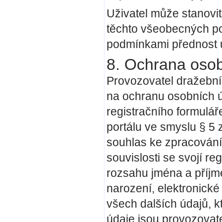
Uživatel může stanovi
těchto všeobecných p
podmínkami přednost 
8. Ochrana osob
Provozovatel dražební
na ochranu osobních ú
registračního formulář
portálu ve smyslu § 5
souhlas ke zpracování 
souvislosti se svojí re
rozsahu jména a příjme
narození, elektronické 
všech dalších údajů, k
údaje jsou provozovat