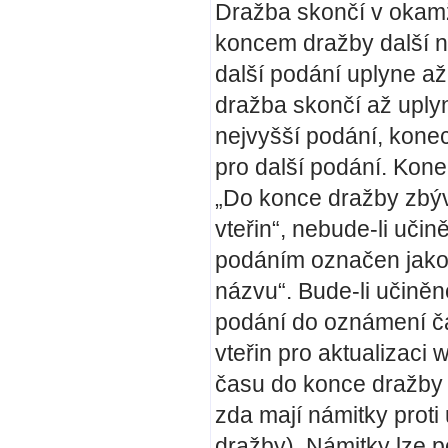
Dražba skončí v okamž
koncem dražby další n
další podání uplyne a
dražba skončí až uplynu
nejvyšší podání, konec
pro další podání. Kon
„Do konce dražby zbýv
vteřin“, nebude-li uči
podáním označen jako 
názvu“. Bude-li učině
podání do oznámení č
vteřin pro aktualizaci
času do konce dražby b
zda mají námitky proti 
dražby). Námitky lze 