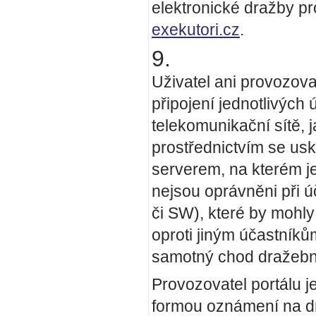
elektronické dražby p
exekutori.cz
.
9.
Uživatel ani provozova
připojení jednotlivých
telekomunikační sítě, j
prostřednictvím se us
serverem, na kterém j
nejsou oprávněni při ú
či SW), které by mohl
oproti jiným účastníků
samotný chod dražební
Provozovatel portálu 
formou oznámení na d