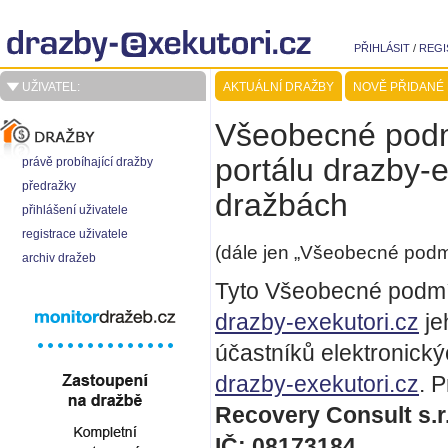
PŘIHLÁSIT
/
REGI
UŽIVATEL:
AKTUÁLNÍ DRAŽBY
NOVĚ PŘIDANÉ
Všeobecné podmí
portálu drazby-e
právě probíhající dražby
předražky
dražbách
přihlášení uživatele
registrace uživatele
(dále jen „Všeobecné podm
archiv dražeb
Tyto Všeobecné podmín
drazby-exekutori.cz
je
účastníků elektronick
drazby-exekutori.cz
. 
Recovery Consult s.r
IČ: 08173184,