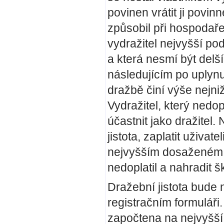
povinen vrátit ji povi
způsobil při hospodařen
vydražitel nejvyšší pod
a která nesmí být delš
následujícím po uplynut
dražbě činí výše nejn
Vydražitel, který nedo
účastnit jako dražitel
jistota, zaplatit uživat
nejvyšším dosaženém po
nedoplatil a nahradit 
Dražební jistota bude
registračním formuláři
započtena na nejvyšší