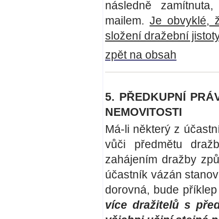
následně zamítnuta,
mailem.
Je obvyklé, 
složení dražební jisto
zpět na obsah
5. PŘEDKUPNÍ PRÁ
NEMOVITOSTI
Má-li některý z účast
vůči předmětu dražby
zahájením dražby způ
účastník vázán stanov
dorovná, bude příklep
více dražitelů s p