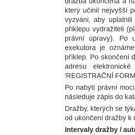
dražba ukončena a na 
který učinil nejvyšší
vyzváni, aby uplatnil
příklepu vydražiteli (
právní úpravy). Po u
exekutora je oznámen
příklep. Po skončení 
adresu elektronické
'REGISTRAČNÍ FORM
Po nabytí právní moci
následuje zápis do kat
Dražby, kterých se týká
od ukončení dražby k n
Intervaly dražby / a