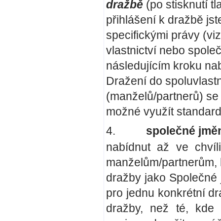
dražbě
(po stisknutí tl
přihlášení k dražbě jst
specifickými právy (viz
vlastnictví nebo spole
následujícím kroku nab
Dražení do spoluvlast
(manželů/partnerů) se
možné využít standard
4.
společné jměn
nabídnut až ve chvíl
manželům/partnerům, k
dražby jako Společné 
pro jednu konkrétní dra
dražby, než té, kde 