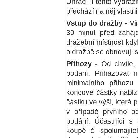
Uhradí-li tento vydra
přechází na něj vlastn
Vstup do dražby
- Vi
30 minut před zaháje
dražební místnost kdy
o dražbě se obnovují 
Příhozy
- Od chvíle, 
podání. Přihazovat m
minimálního příhozu
koncové částky nabíz
částku ve výši, která 
v případě prvního po
podání. Účastníci s
koupě či spolumajite