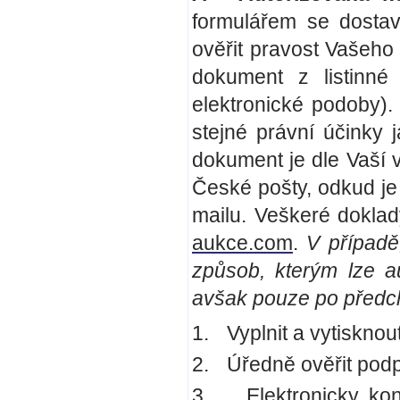
formulářem se dostav
ověřit pravost Vašeho
dokument z listinné
elektronické podoby)
stejné právní účinky
dokument je dle Vaší
České pošty, odkud je 
mailu. Veškeré dokla
aukce.com
.
V případě,
způsob, kterým lze a
avšak pouze po předcho
1.
Vyplnit a vytisknou
2.
Úředně ověřit podpi
3.
Elektronicky ko