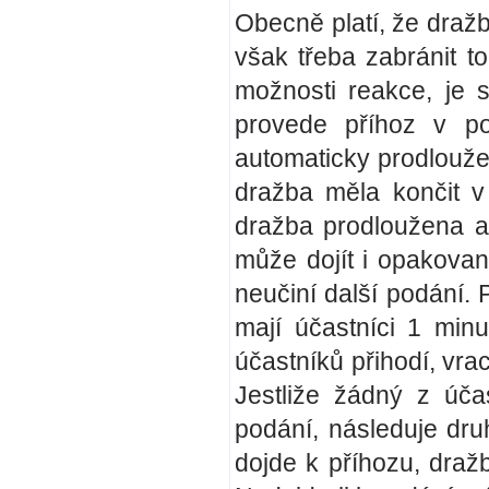
Obecně platí, že dražb
však třeba zabránit 
možnosti reakce, je 
provede příhoz v po
automaticky prodloužen
dražba měla končit v 
dražba prodloužena a
může dojít i opakovan
neučiní další podání. 
mají účastníci 1 minu
účastníků přihodí, vr
Jestliže žádný z úča
podání, následuje druh
dojde k příhozu, draž