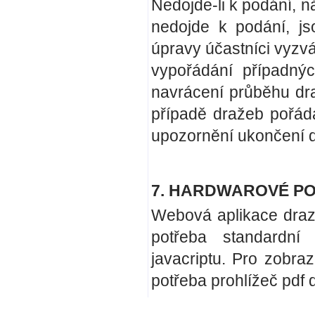
Nedojde-li k podání, n
nedojde k podání, js
úpravy účastníci vyzvá
vypořádání případný
navrácení průběhu dr
případě dražeb pořád
upozornění ukončení d
7. HARDWAROVÉ P
Webová aplikace draz
potřeba standardní
javacriptu. Pro zobra
potřeba prohlížeč pdf