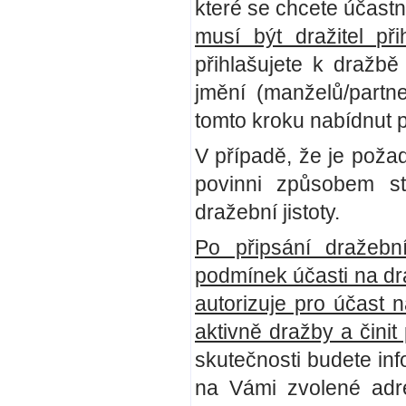
které se chcete účastni
musí být dražitel př
přihlašujete k dražb
jmění (manželů/partn
tomto kroku nabídnut p
V případě, že je požad
povinni způsobem st
dražební jistoty.
Po připsání dražebn
podmínek účasti na dr
autorizuje pro účast 
aktivně dražby a činit
skutečnosti budete in
na Vámi zvolené adr