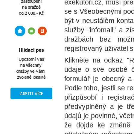
exekutori.cz, musí př
se s Všeobecnými pod
být v neustálém kont
služby "infomail" a z
dražbách bez možno
registrovaný uživatel 
Klikněte na odkaz "Re
údaje o své osobě či
formulář je obecný 
Podle toho, jestli se 
přizpůsobí i registr
předvyplněný a je tř
údajů je povinné, vče
že dojde ke změně n