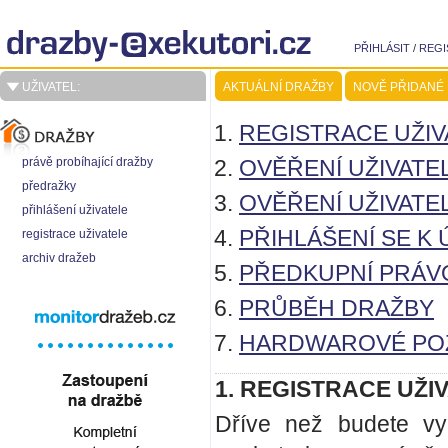
PŘIHLÁSIT
/
REGI
UŽIVATEL:
AKTUÁLNÍ DRAŽBY
NOVĚ PŘIDANÉ
REGISTRACE UŽIV
právě probíhající dražby
OVĚŘENÍ UŽIVATELE 
předražky
OVĚŘENÍ UŽIVATELE
přihlášení uživatele
PŘIHLÁŠENÍ SE K
registrace uživatele
archiv dražeb
PŘEDKUPNÍ PRÁV
PRŮBĚH DRAŽBY
HARDWAROVÉ PO
1. REGISTRACE UŽI
Dříve než budete vy