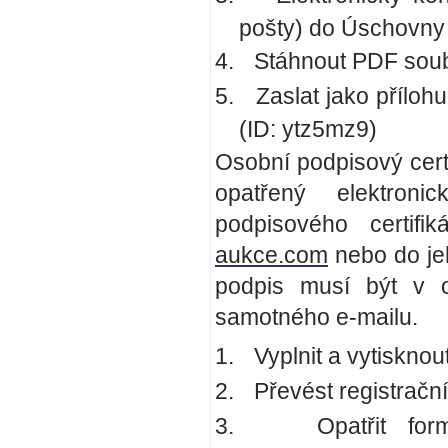
pošty) do Úschovn
4.
Stáhnout PDF soub
5.
Zaslat jako příloh
(ID: ytz5mz9)
Osobní podpisový cert
opatřený elektroni
podpisového certif
aukce.com
nebo do je
podpis musí být v o
samotného e-mailu.
1.
Vyplnit a vytisknou
2.
Převést registračn
3.
Opatřit fo