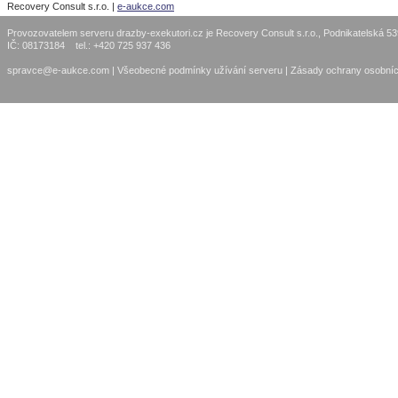
Recovery Consult s.r.o. |
e-aukce.com
Provozovatelem serveru drazby-exekutori.cz je Recovery Consult s.r.o., Podnikatelská 5
IČ: 08173184 tel.: +420 725 937 436
spravce@e-aukce.com
|
Všeobecné podmínky užívání serveru
|
Zásady ochrany osobníc