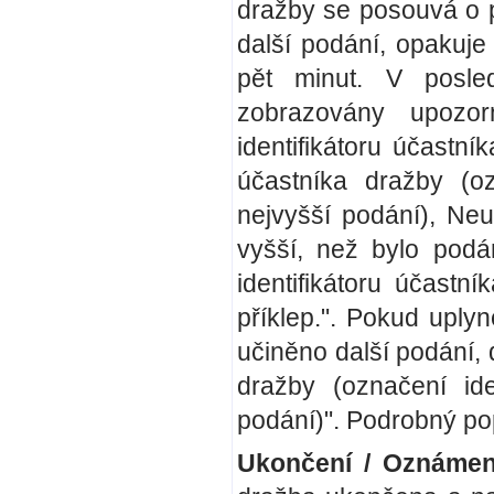
dražby se posouvá o p
další podání, opakuje
pět minut. V posle
zobrazovány upozor
identifikátoru účastní
účastníka dražby (ozn
nejvyšší podání), Neu
vyšší, než bylo podá
identifikátoru účastn
příklep.". Pokud uply
učiněno další podání, 
dražby (označení iden
podání)". Podrobný pop
Ukončení / Oznámen