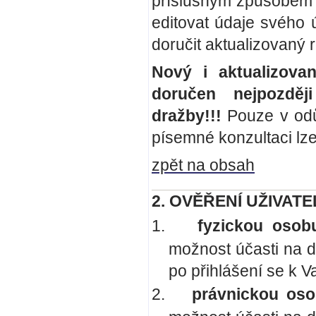
příslušným způsobem v
editovat údaje svého 
doručit aktualizovaný r
Nový i aktualizova
doručen nejpozdě
dražby!!!
Pouze v odů
písemné konzultaci lze
zpět na obsah
2. OVĚŘENÍ UŽIVATELE
1.
fyzickou osob
možnost účasti na d
po přihlášení se k V
2.
právnickou oso