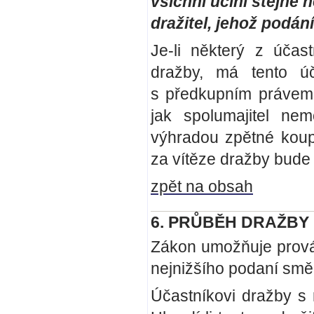
všichni učiní stejné 
dražitel, jehož podán
Je-li některý z účas
dražby, má tento úč
s předkupním právem 
jak spolumajitel nem
výhradou zpětné koupě
za vítěze dražby bude
zpět na obsah
6. PRŮBĚH DRAŽBY
Zákon umožňuje prová
nejnižšího podaní smě
Účastníkovi dražby s 