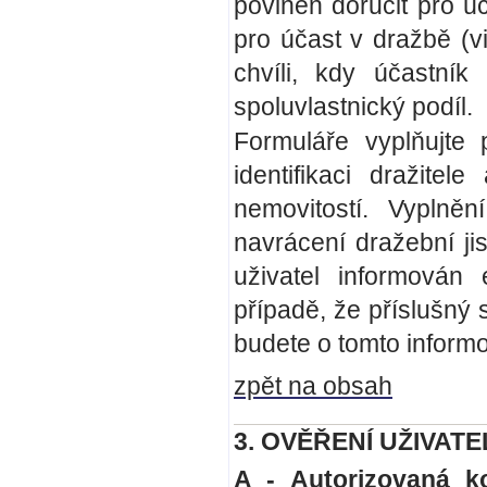
povinen doručit pro úč
pro účast v dražbě (v
chvíli, kdy účastník
spoluvlastnický podíl.
Formuláře vyplňujte 
identifikaci dražite
nemovitostí. Vyplně
navrácení dražební jis
uživatel informován 
případě, že příslušný 
budete o tomto inform
zpět na obsah
3. OVĚŘENÍ UŽIVATEL
A - Autorizovaná k