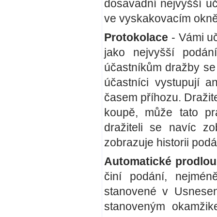
dosavadní nejvyšší uč
ve vyskakovacím okně 
Protokolace
- Vámi uč
jako nejvyšší podán
účastníkům dražby se z
účastníci vystupují
časem příhozu. Dražit
koupě, může tato prá
dražiteli se navíc z
zobrazuje historii podá
Automatické prodlou
činí podání, nejmé
stanovené v Usnesení
stanoveným okamžik