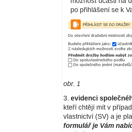
možnost účasti na d
po přihlášení se k V
obr. 1
3.
evidenci společnéh
kteří chtějí mít v pří
vlastnictví (SV) a je 
formulář je Vám nabíd