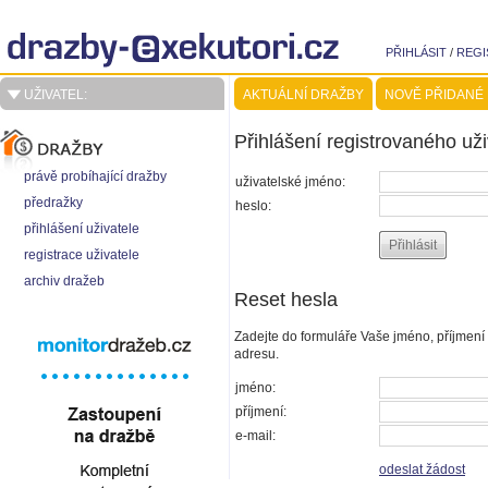
PŘIHLÁSIT
/
REGI
UŽIVATEL:
AKTUÁLNÍ DRAŽBY
NOVĚ PŘIDANÉ
Přihlášení registrovaného uži
právě probíhající dražby
uživatelské jméno:
předražky
heslo:
přihlášení uživatele
registrace uživatele
archiv dražeb
Reset hesla
Zadejte do formuláře Vaše jméno, příjmení
adresu.
jméno:
příjmení:
e-mail:
odeslat žádost