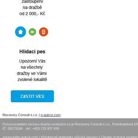
Recovery Consult s.r.o. |
e-aukce.com
Provozovatelem serveru drazby-exekutori.cz je Recovery Consult s.r.o., Podnikatelská 5
IČ: 08173184 tel.: +420 725 937 436
spravce@e-aukce.com
|
Všeobecné podmínky užívání serveru
|
Zásady ochrany osobníc