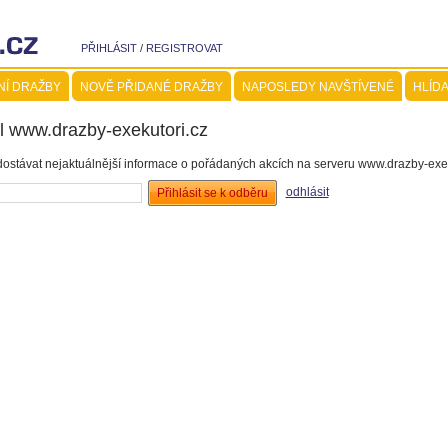
PŘIHLÁSIT
/
REGISTROVAT
NÍ DRAŽBY
NOVĚ PŘIDANÉ DRAŽBY
NAPOSLEDY NAVŠTÍVENÉ
HLÍDA
l www.drazby-exekutori.cz
 dostávat nejaktuálnější informace o pořádaných akcích na serveru www.drazby-exe
odhlásit