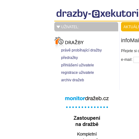
UŽIVATEL:
AKTUÁL
infoMai
právě probíhající dražby
Přejete si
předražky
e-mail:
přihlášení uživatele
registrace uživatele
archiv dražeb