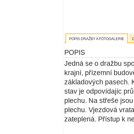
POPIS DRAŽBY A FOTOGALERIE
POPIS
Jedná se o dražbu spol
krajní, přízemní budo
základových pasech. K
stav je odpovídajíc pr
plechu. Na střeše jso
plechu. Vjezdová vrat
zateplená. Přístup k n