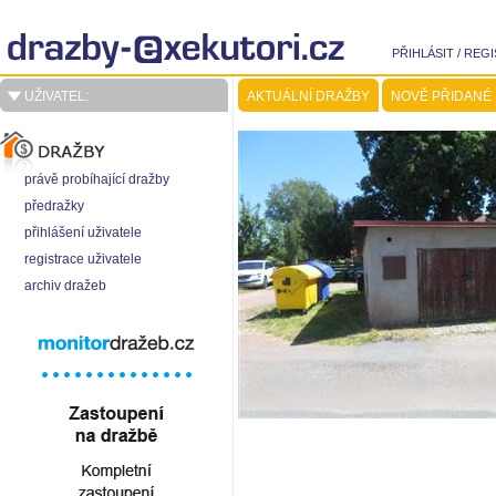
PŘIHLÁSIT
/
REGI
UŽIVATEL:
AKTUÁLNÍ DRAŽBY
NOVĚ PŘIDANÉ
právě probíhající dražby
předražky
přihlášení uživatele
registrace uživatele
archiv dražeb