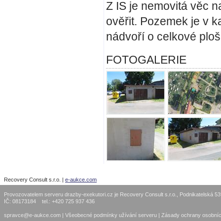
Z IS je nemovitá věc n
ověřit. Pozemek je v k
nádvoří o celkové plo
FOTOGALERIE
Recovery Consult s.r.o. |
e-aukce.com
Provozovatelem serveru drazby-exekutori.cz je Recovery Consult s.r.o., Podnikatelská 5
IČ: 08173184 tel.: +420 725 937 436
spravce@e-aukce.com
|
Všeobecné podmínky užívání serveru
|
Zásady ochrany osobníc