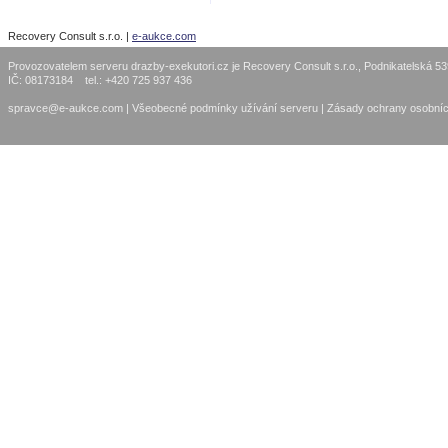
Recovery Consult s.r.o. |
e-aukce.com
Provozovatelem serveru drazby-exekutori.cz je Recovery Consult s.r.o., Podnikatelská 5
IČ: 08173184 tel.: +420 725 937 436
spravce@e-aukce.com
|
Všeobecné podmínky užívání serveru
|
Zásady ochrany osobníc