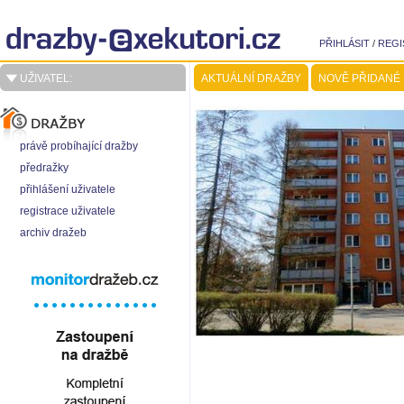
PŘIHLÁSIT
/
REGI
UŽIVATEL:
AKTUÁLNÍ DRAŽBY
NOVĚ PŘIDANÉ
právě probíhající dražby
předražky
přihlášení uživatele
registrace uživatele
archiv dražeb