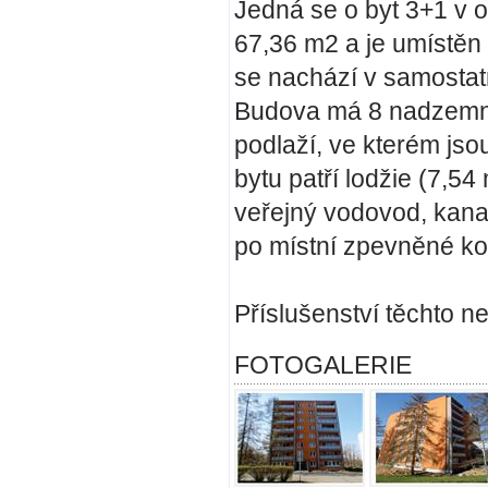
Jedná se o byt 3+1 v 
67,36 m2 a je umístěn
se nachází v samosta
Budova má 8 nadzemníc
podlaží, ve kterém jso
bytu patří lodžie (7,5
veřejný vodovod, kanali
po místní zpevněné k
Příslušenství těchto n
FOTOGALERIE