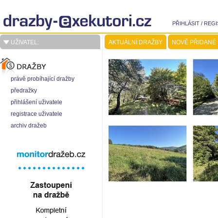
PŘIHLÁSIT
/
REGI
UŽIVATEL:
AKTUÁLNÍ DRAŽBY
NOVĚ PŘIDANÉ
právě probíhající dražby
předražky
přihlášení uživatele
registrace uživatele
archiv dražeb