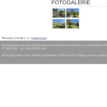
FOTOGALERIE
Recovery Consult s.r.o. |
e-aukce.com
Provozovatelem serveru drazby-exekutori.cz je Recovery Consult s.r.o., Podnikatelská 5
IČ: 08173184 tel.: +420 725 937 436
spravce@e-aukce.com
|
Všeobecné podmínky užívání serveru
|
Zásady ochrany osobníc