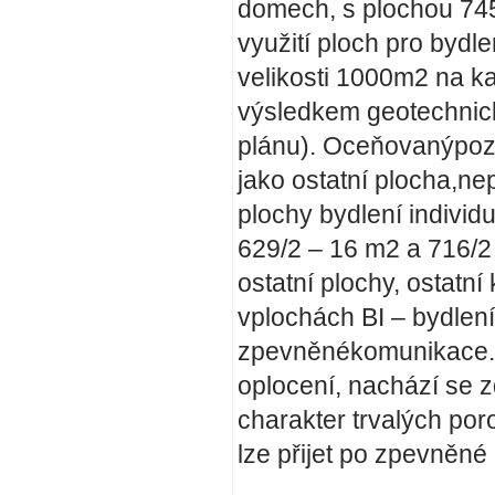
domech, s plochou 745 
využití ploch pro byd
velikosti 1000m2 na k
výsledkem geotechnick
plánu).
Oceňovanýpozem
jako ostatní plocha,ne
plochy bydlení individ
629/2 – 16 m2 a 716/2
ostatní plochy, ostat
vplochách BI – bydlení 
zpevněnékomunikace. 
oplocení, nachází se z
charakter trvalých po
lze přijet po zpevněn