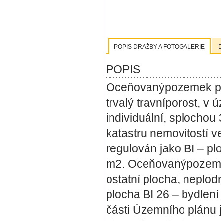
POPIS DRAŽBY A FOTOGALERIE
POPIS
Oceňovanýpozemek parc
trvalý travníporost, v
individuální, splochou
katastru nemovitostí v
regulován jako BI – pl
m2.
Oceňovanýpozemek 
ostatní plocha, neplo
plocha BI 26 – bydlení
části Územního plánu j