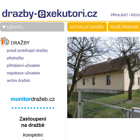
PŘIHLÁSIT
/
REGI
UŽIVATEL:
AKTUÁLNÍ DRAŽBY
NOVĚ PŘIDANÉ
právě probíhající dražby
předražky
přihlášení uživatele
registrace uživatele
archiv dražeb