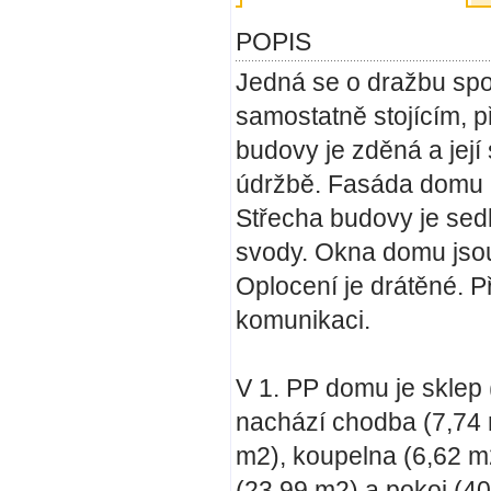
POPIS
Jedná se o dražbu spol
samostatně stojícím,
budovy je zděná a její
údržbě. Fasáda domu 
Střecha budovy je sedl
svody. Okna domu jsou
Oplocení je drátěné. P
komunikaci.
V 1. PP domu je sklep
nachází chodba (7,74 m
m2), koupelna (6,62 m
(23,99 m2) a pokoj (4