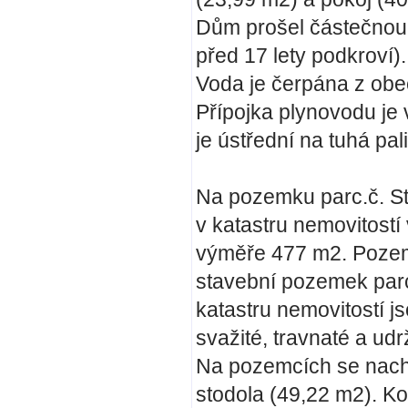
Dům prošel částečnou r
před 17 lety podkroví).
Voda je čerpána z obe
Přípojka plynovodu je 
je ústřední na tuhá pal
Na pozemku parc.č. St
v katastru nemovitostí
výměře 477 m2. Pozemk
stavební pozemek parc.
katastru nemovitostí 
svažité, travnaté a u
Na pozemcích se nachá
stodola (49,22 m2). K