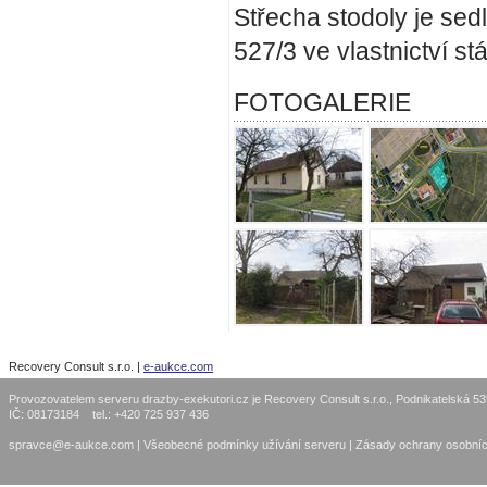
Střecha stodoly je se
527/3 ve vlastnictví stá
FOTOGALERIE
Recovery Consult s.r.o. |
e-aukce.com
Provozovatelem serveru drazby-exekutori.cz je Recovery Consult s.r.o., Podnikatelská 5
IČ: 08173184 tel.: +420 725 937 436
spravce@e-aukce.com
|
Všeobecné podmínky užívání serveru
|
Zásady ochrany osobníc