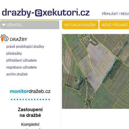
PŘIHLÁSIT
/
REGI
UŽIVATEL:
AKTUÁLNÍ DRAŽBY
NOVĚ PŘIDANÉ
právě probíhající dražby
předražky
přihlášení uživatele
registrace uživatele
archiv dražeb