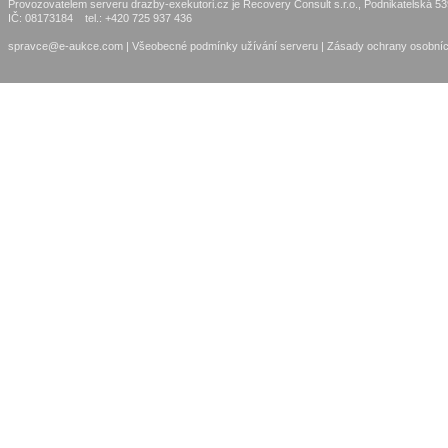
Provozovatelem serveru drazby-exekutori.cz je Recovery Consult s.r.o., Podnikatelská 5
IČ: 08173184 tel.: +420 725 937 436
spravce@e-aukce.com
|
Všeobecné podmínky užívání serveru
|
Zásady ochrany osobníc