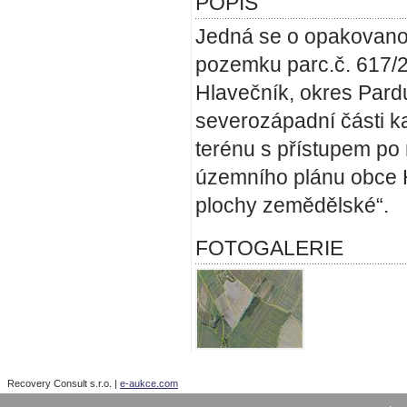
POPIS
Jedná se o opakovanou 
pozemku parc.č. 617/2
Hlavečník, okres Pardu
severozápadní části k
terénu s přístupem po
územního plánu obce H
plochy zemědělské“.
FOTOGALERIE
Recovery Consult s.r.o. |
e-aukce.com