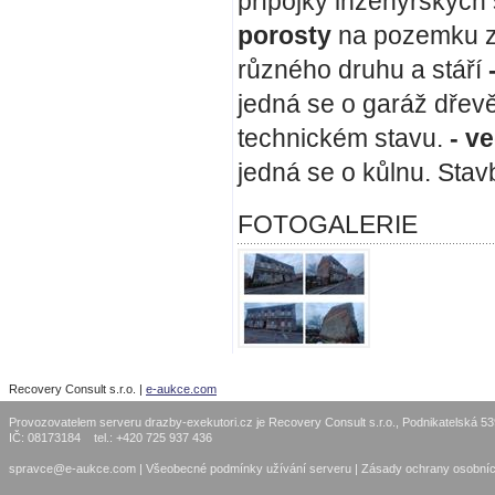
přípojky inženýrských 
porosty
na pozemku z
různého druhu a stáří
jedná se o garáž dřev
technickém stavu.
- v
jedná se o kůlnu. Sta
FOTOGALERIE
Recovery Consult s.r.o. |
e-aukce.com
Provozovatelem serveru drazby-exekutori.cz je Recovery Consult s.r.o., Podnikatelská 5
IČ: 08173184 tel.: +420 725 937 436
spravce@e-aukce.com
|
Všeobecné podmínky užívání serveru
|
Zásady ochrany osobníc