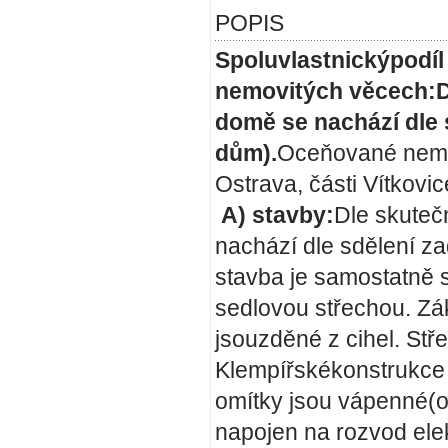
POPIS
Spoluvlastnickýpodíl 
nemovitých věcech:
D
domě se nachází dle 
dům).
Oceňované nemov
Ostrava, části Vítkovi
A) stavby:
Dle skuteč
nachází dle sdělení za
stavba je samostatně 
sedlovou střechou. Zá
jsouzděné z cihel. Stře
Klempířskékonstrukce
omítky jsou vápenné(
napojen na rozvod elek