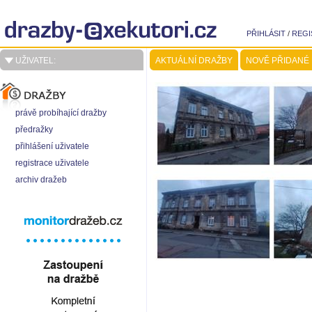
PŘIHLÁSIT
/
REGI
UŽIVATEL:
AKTUÁLNÍ DRAŽBY
NOVĚ PŘIDANÉ
právě probíhající dražby
předražky
přihlášení uživatele
registrace uživatele
archiv dražeb