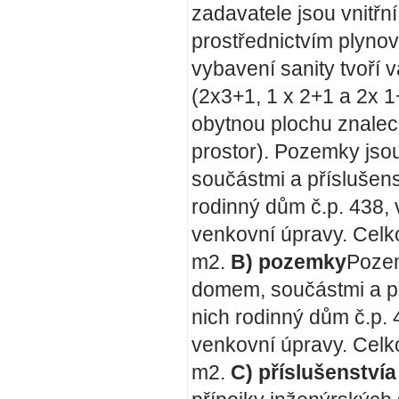
zadavatele jsou vnitřn
prostřednictvím plyno
vybavení sanity tvoří
(2x3+1, 1 x 2+1 a 2x 1
obytnou plochu znalec
prostor).
Pozemky jsou
součástmi a příslušen
rodinný dům č.p. 438, v
venkovní úpravy. Celk
m
2
.
B) pozemky
Pozem
domem, součástmi a př
nich rodinný dům č.p. 4
venkovní úpravy. Celk
m
2
.
C) příslušenstvía