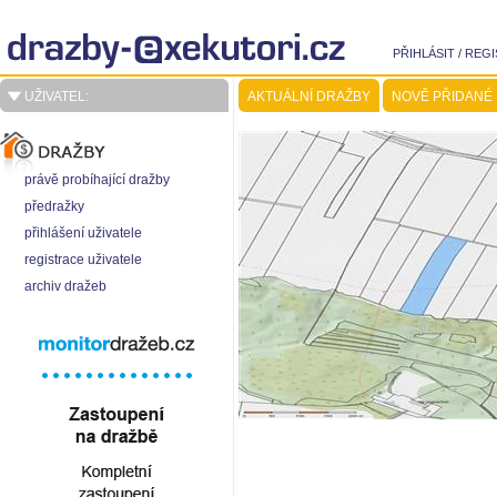
PŘIHLÁSIT
/
REGI
UŽIVATEL:
AKTUÁLNÍ DRAŽBY
NOVĚ PŘIDANÉ
právě probíhající dražby
předražky
přihlášení uživatele
registrace uživatele
archiv dražeb