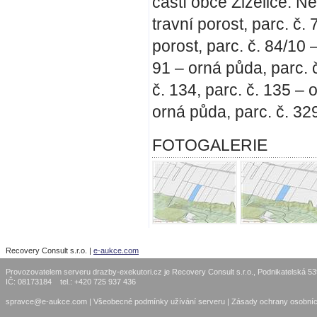
částí obce Žiželice. N
travní porost, parc. č. 
porost, parc. č. 84/10 –
91 – orná půda, parc. 
č. 134, parc. č. 135 – 
orná půda, parc. č. 32
FOTOGALERIE
Recovery Consult s.r.o. |
e-aukce.com
Provozovatelem serveru drazby-exekutori.cz je Recovery Consult s.r.o., Podnikatelská 5
IČ: 08173184 tel.: +420 725 937 436
spravce@e-aukce.com
|
Všeobecné podmínky užívání serveru
|
Zásady ochrany osobníc