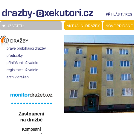
PŘIHLÁSIT
/
REGI
UŽIVATEL:
AKTUÁLNÍ DRAŽBY
NOVĚ PŘIDANÉ
právě probíhající dražby
předražky
přihlášení uživatele
registrace uživatele
archiv dražeb