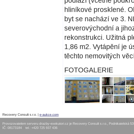
podlaží (včetně podkr
hliníkové prosklené. 
byt se nachází ve 3. N
severovýchodní a jiho
rekonstrukci. Užitná p
1,86 m2. Vytápění je ús
těchto nemovitých věcí 
FOTOGALERIE
Recovery Consult s.r.o. |
e-aukce.com
Provozovatelem serveru drazby-exekutori.cz je Recovery Consult s.r.o., Podnikatelská 5
IČ: 08173184 tel.: +420 725 937 436