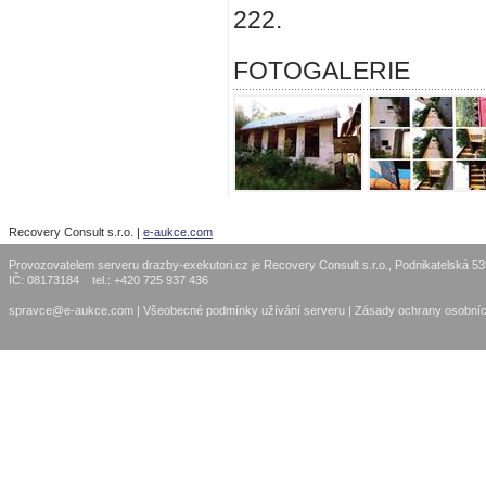
222.
FOTOGALERIE
Recovery Consult s.r.o. |
e-aukce.com
Provozovatelem serveru drazby-exekutori.cz je Recovery Consult s.r.o., Podnikatelská 5
IČ: 08173184 tel.: +420 725 937 436
spravce@e-aukce.com
|
Všeobecné podmínky užívání serveru
|
Zásady ochrany osobníc