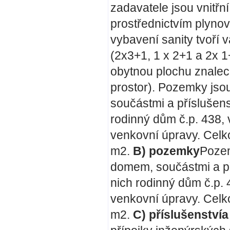
zadavatele jsou vnitřn
prostřednictvím plyno
vybavení sanity tvoří
(2x3+1, 1 x 2+1 a 2x 1
obytnou plochu znalec
prostor).
Pozemky jsou
součástmi a příslušen
rodinný dům č.p. 438, v
venkovní úpravy. Celk
m
2
.
B) pozemky
Pozem
domem, součástmi a př
nich rodinný dům č.p. 4
venkovní úpravy. Celk
m
2
.
C) příslušenstvía