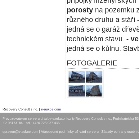
přípojky inženýrských 
porosty
na pozemku z
různého druhu a stáří
jedná se o garáž dřev
technickém stavu.
- v
jedná se o kůlnu. Sta
FOTOGALERIE
Recovery Consult s.r.o. |
e-aukce.com
Provozovatelem serveru drazby-exekutori.cz je Recovery Consult s.r.o., Podnikatelská 5
IČ: 08173184 tel.: +420 725 937 436
spravce@e-aukce.com
|
Všeobecné podmínky užívání serveru
|
Zásady ochrany osobníc