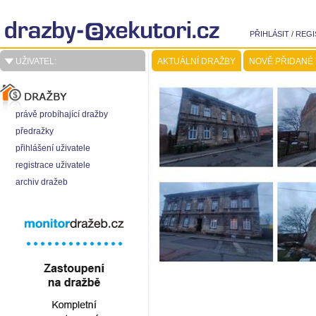
PŘIHLÁSIT
/
REGI
UŽIVATEL:
AKTUÁLNÍ DRAŽBY
NOVĚ PŘIDANÉ
právě probíhající dražby
předražky
přihlášení uživatele
registrace uživatele
archiv dražeb