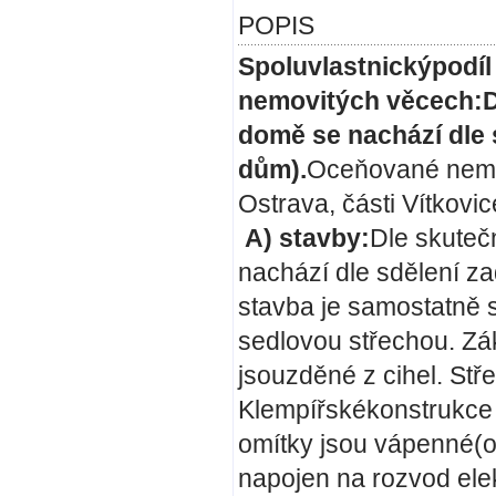
POPIS
Spoluvlastnickýpodíl 
nemovitých věcech:
D
domě se nachází dle 
dům).
Oceňované nemov
Ostrava, části Vítkovi
A) stavby:
Dle skuteč
nachází dle sdělení za
stavba je samostatně 
sedlovou střechou. Zá
jsouzděné z cihel. Stře
Klempířskékonstrukce
omítky jsou vápenné(
napojen na rozvod elek