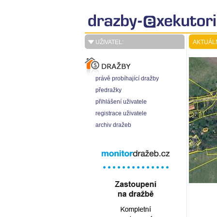
UŽIVATEL:
AKTUÁL
právě probíhající dražby
předražky
přihlášení uživatele
registrace uživatele
archiv dražeb