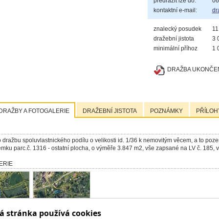
předražit lze do:
06
kontaktní e-mail:
dr
znalecký posudek
11
dražební jistota
3 
minimální příhoz
1 
DRAŽBA UKONČEN
DRAŽBY A FOTOGALERIE
DRAŽEBNÍ JISTOTA
POZNÁMKY
PŘÍLOH
 dražbu spoluvlastnického podílu o velikosti id. 1/36 k nemovitým věcem, a to poze
emku parc.č. 1316 - ostatní plocha, o výměře 3.847 m
2
, vše zapsané na LV č. 185, 
ERIE
á stránka používá cookies