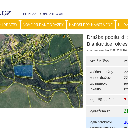
PŘIHLÁSIT
/
REGISTROVAT
NÍ DRAŽBY
NOVĚ PŘIDANÉ DRAŽBY
NAPOSLEDY NAVŠTÍVENÉ
HLÍDA
Dražba podílu id.
Blankartice, okre
spisová značka 139EX 18695
Aktuální čas
2:
začátek dražby
22
konec dražby
22
typ majetku
po
lokalita
kr
7
nejnižší podání
2
vydraženo za:
2
výše předražku: