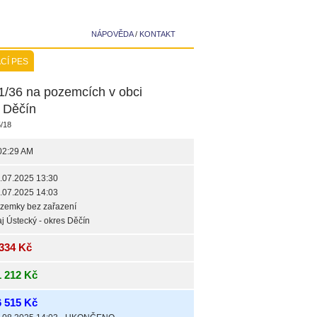
NÁPOVĚDA
/
KONTAKT
CÍ PES
 1/36 na pozemcích v obci
s Děčín
/18
02:29 AM
.07.2025 13:30
.07.2025 14:03
zemky bez zařazení
aj Ústecký - okres Děčín
 334 Kč
1 212 Kč
6 515 Kč