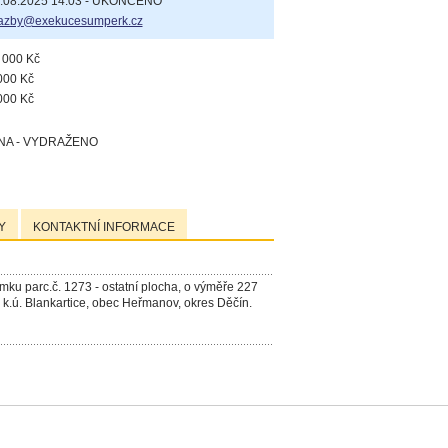
.08.2025 14:03 - UKONČENO
azby@exekucesumperk.cz
 000 Kč
000 Kč
000 Kč
A - VYDRAŽENO
Y
KONTAKTNÍ INFORMACE
mku parc.č. 1273 - ostatní plocha, o výměře 227
v k.ú. Blankartice, obec Heřmanov, okres Děčín.