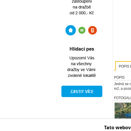
POPIS 
POPIS
Jedná se o
m
2
, a poz
FOTOGAL
Tato webov