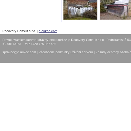
Recovery Consult s.r.o. |
e-aukce.com
Provozovatelem serveru drazby-exekutori.cz je Recovery Consult s.r.o., Podnikatelská 5
IČ: 08173184 tel.: +420 725 937 436
spravce@e-aukce.com
|
Všeobecné podmínky užívání serveru
|
Zásady ochrany osobníc