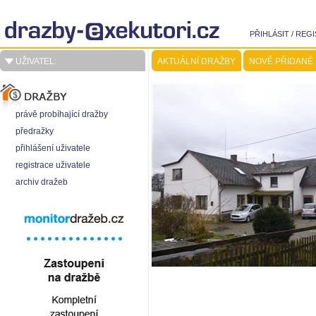
PŘIHLÁSIT
/
REGI
UŽIVATEL:
AKTUÁLNÍ DRAŽBY
NOVĚ PŘIDANÉ
právě probíhající dražby
předražky
přihlášení uživatele
registrace uživatele
archiv dražeb