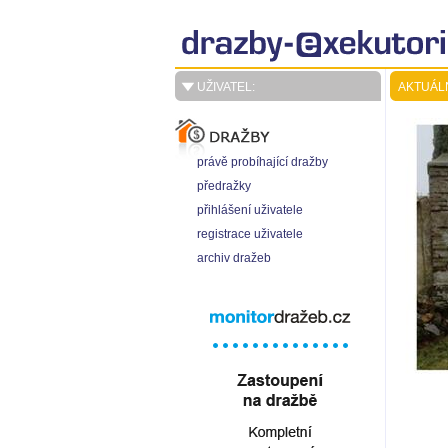
UŽIVATEL:
AKTUÁL
právě probíhající dražby
předražky
přihlášení uživatele
registrace uživatele
archiv dražeb