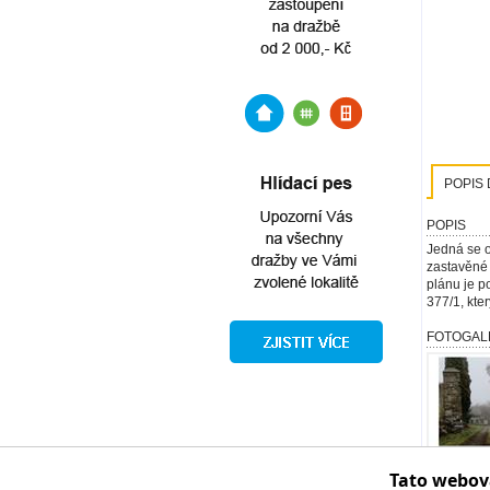
POPIS 
POPIS
Jedná se o
zastavěné 
plánu je 
377/1, kter
FOTOGAL
Tato webov