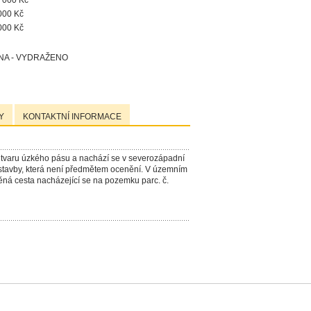
 000 Kč
000 Kč
000 Kč
A - VYDRAŽENO
Y
KONTAKTNÍ INFORMACE
, tvaru úzkého pásu a nachází se v severozápadní
stavby, která není předmětem ocenění. V územním
á cesta nacházející se na pozemku parc. č.