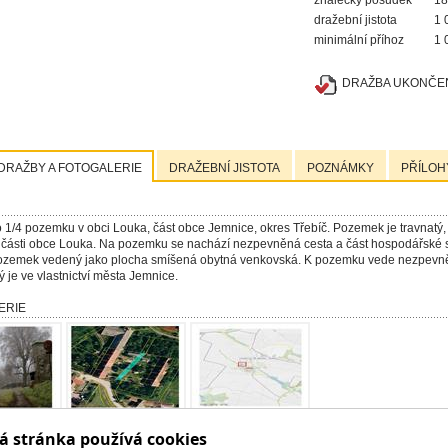
znalecký posudek
18
dražební jistota
1 
minimální příhoz
1 
DRAŽBA UKONČEN
DRAŽBY A FOTOGALERIE
DRAŽEBNÍ JISTOTA
POZNÁMKY
PŘÍLOH
 1/4 pozemku v obci Louka, část obce Jemnice, okres Třebíč. Pozemek je travnatý
části obce Louka. Na pozemku se nachází nezpevněná cesta a část hospodářské 
pozemek vedený jako plocha smíšená obytná venkovská. K pozemku vede nezpevněn
ý je ve vlastnictví města Jemnice.
ERIE
á stránka používá cookies