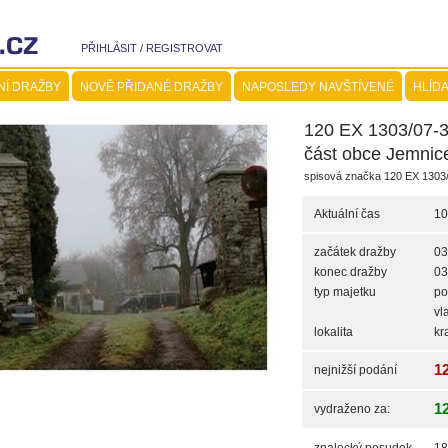
PŘIHLÁSIT
/
REGISTROVAT
NÍ DRAŽBY
NOVĚ PŘIDANÉ DRAŽBY
NAPOSLEDY NAVŠTÍVENÉ
HLÍDA
120 EX 1303/07-3
část obce Jemnice
spisová značka 120 EX 1303
Aktuální čas
10
začátek dražby
03
konec dražby
03
typ majetku
po
vl
lokalita
kr
1
nejnižší podání
1
vydraženo za: