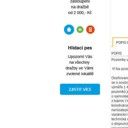
POPIS 
POPIS
Pozemky v
!!! Na poz
Oceňovanép
se o soubo
výměře 1 4
pozemků je
o samostat
z tvárnic 
konstrukc
nenízatepl
vlastnictv
technická 
o dispozic