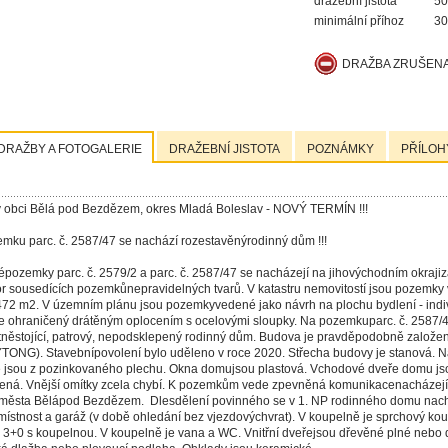
dražební jistota
50
minimální příhoz
30
DRAŽBA ZRUŠENA
DRAŽBY A FOTOGALERIE
DRAŽEBNÍ JISTOTA
POZNÁMKY
PŘÍLOH
 obci Bělá pod Bezdězem, okres Mladá Boleslav - NOVÝ TERMÍN !!!
emku parc. č. 2587/47 se nachází rozestavěnýrodinný dům !!!
ozemky parc. č. 2579/2 a parc. č. 2587/47 se nacházejí na jihovýchodním okraj
r sousedících pozemkůnepravidelných tvarů. V katastru nemovitostí jsou pozemky 
72 m2. V územním plánu jsou pozemkyvedené jako návrh na plochu bydlení - indi
 ohraničený drátěným oplocením s ocelovými sloupky. Na pozemkuparc. č. 2587/4
něstojící, patrový, nepodsklepený rodinný dům. Budova je pravděpodobně založe
(YTONG). Stavebnípovolení bylo uděleno v roce 2020. Střecha budovy je stanová. N
e jsou z pozinkovaného plechu. Okna domujsou plastová. Vchodové dveře domu js
ená. Vnější omítky zcela chybí. K pozemkům vede zpevněná komunikacenacházející 
í města Bělápod Bezdězem. Dlesdělení povinného se v 1. NP rodinného domu nachá
místnost a garáž (v době ohledání bez vjezdovýchvrat). V koupelně je sprchový ko
i 3+0 s koupelnou. V koupelně je vana a WC. Vnitřní dveřejsou dřevěné plné nebo