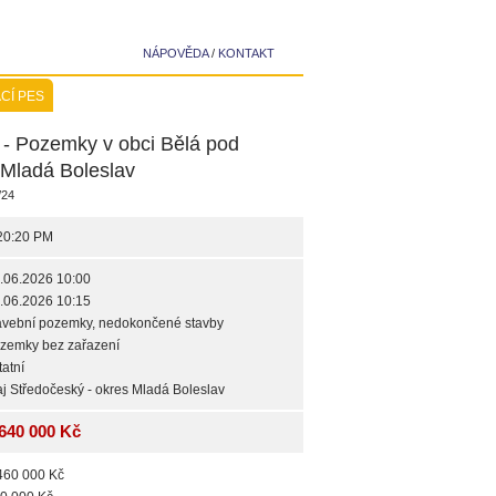
NÁPOVĚDA
/
KONTAKT
CÍ PES
 Pozemky v obci Bělá pod
Mladá Boleslav
/24
20:20 PM
.06.2026 10:00
.06.2026 10:15
avební pozemky, nedokončené stavby
zemky bez zařazení
tatní
aj Středočeský - okres Mladá Boleslav
640 000 Kč
460 000 Kč