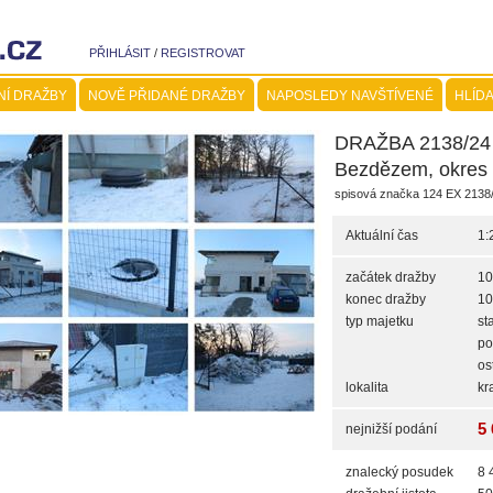
PŘIHLÁSIT
/
REGISTROVAT
NÍ DRAŽBY
NOVĚ PŘIDANÉ DRAŽBY
NAPOSLEDY NAVŠTÍVENÉ
HLÍDA
DRAŽBA 2138/24 -
Bezdězem, okres 
spisová značka 124 EX 2138
Aktuální čas
1:
začátek dražby
10
konec dražby
10
typ majetku
st
po
os
lokalita
kr
5 
nejnižší podání
znalecký posudek
8 