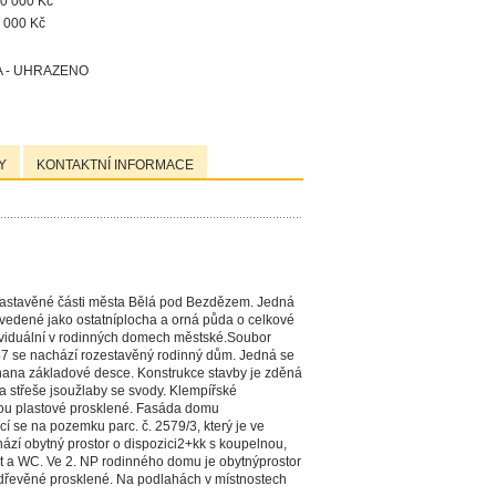
0 000 Kč
 000 Kč
 - UHRAZENO
Y
KONTAKTNÍ INFORMACE
izastavěné části města Bělá pod Bezdězem. Jedná
vedené jako ostatníplocha a orná půda o celkové
viduální v rodinných domech městské.Soubor
7 se nachází rozestavěný rodinný dům. Jedná se
nana základové desce. Konstrukce stavby je zděná
a střeše jsoužlaby se svody. Klempířské
ou plastové prosklené. Fasáda domu
se na pozemku parc. č. 2579/3, který je ve
zí obytný prostor o dispozici2+kk s koupelnou,
ut a WC. Ve 2. NP rodinného domu je obytnýprostor
 dřevěné prosklené. Na podlahách v místnostech