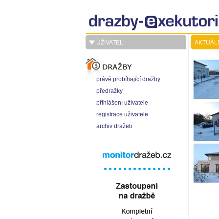
UŽIVATEL:
AKTUÁL
právě probíhající dražby
předražky
přihlášení uživatele
registrace uživatele
archiv dražeb