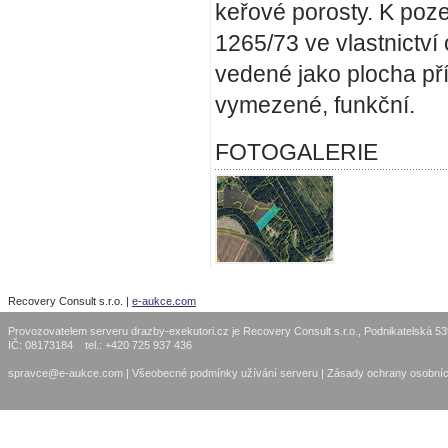
keřové porosty. K poz
1265/73 ve vlastnictv
vedené jako plocha př
vymezené, funkční.
FOTOGALERIE
Recovery Consult s.r.o. |
e-aukce.com
Provozovatelem serveru drazby-exekutori.cz je Recovery Consult s.r.o., Podnikatelská 5
IČ: 08173184 tel.: +420 725 937 436
spravce@e-aukce.com
|
Všeobecné podmínky užívání serveru
|
Zásady ochrany osobníc