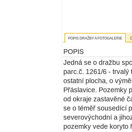
POPIS DRAŽBY A FOTOGALERIE
POPIS
Jedná se o dražbu spol
parc.č. 1261/6 - trvalý
ostatní plocha, o vým
Přáslavice. Pozemky 
od okraje zastavěné čá
se o téměř sousedící 
severovýchodní a jiho
pozemky vede koryto ř