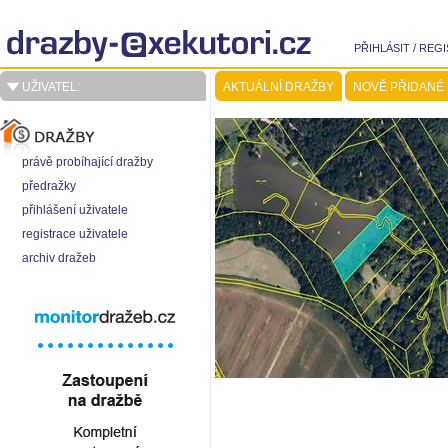
PŘIHLÁSIT
/
REGI
UŽIVATEL:
AKTUÁLNÍ DRAŽBY
NOVĚ PŘIDANÉ
právě probíhající dražby
předražky
přihlášení uživatele
registrace uživatele
archiv dražeb