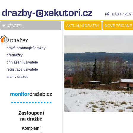
PŘIHLÁSIT
/
REGI
UŽIVATEL:
AKTUÁLNÍ DRAŽBY
NOVĚ PŘIDANÉ
právě probíhající dražby
předražky
přihlášení uživatele
registrace uživatele
archiv dražeb