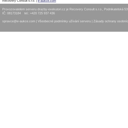
Recovery Consult s.r.o. |
e-aukce.com
Provozovatelem serveru drazby-exekutori.cz je Recovery Consult s.r.o., Podnikatelská 5
IČ: 08173184 tel.: +420 725 937 436
spravce@e-aukce.com
|
Všeobecné podmínky užívání serveru
|
Zásady ochrany osobníc